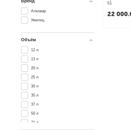
Бренд
51
Алковар
22 000.
Умелец
Объём
12 л
13 л
20 л
25 л
30 л
35 л
37 л
50 л
71 л