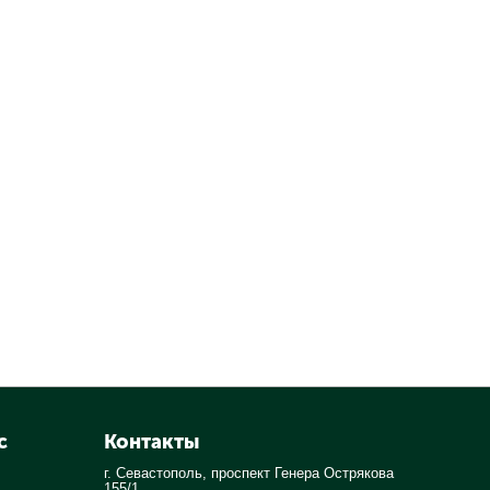
с
Контакты
г. Севастополь, проспект Генера Острякова
155/1