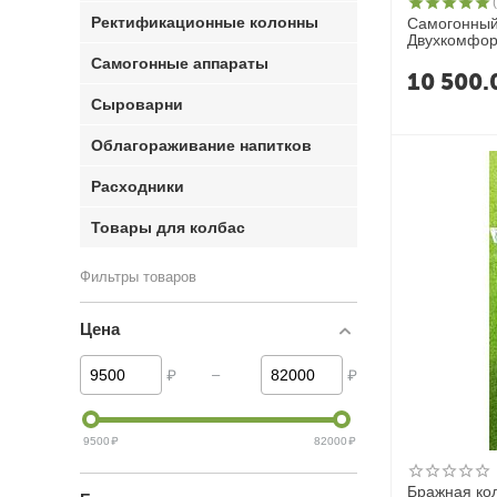
Ректификационные колонны
Самогонный
Двухкомфо
Самогонные аппараты
10 500.
Сыроварни
Облагораживание напитков
Расходники
Товары для колбас
Фильтры товаров
Цена
–
₽
₽
9500
₽
82000
₽
Бражная ко