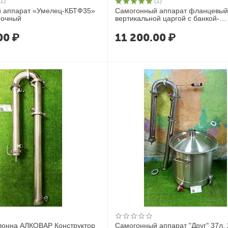
(1)
(1)
 аппарат «Умелец-КБТФ35»
Самогонный аппарат фланцевый
рочный
вертикальной царгой с банкой-
сухопарником Умелец-ЦФБ
00
₽
11 200.00
₽
лонна АЛКОВАР Конструктор
Самогонный аппарат "Друг" 37л. 