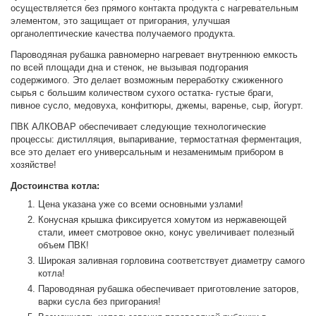
осуществляется без прямого контакта продукта с нагревательным
элементом, это защищает от пригорания, улучшая
органолептические качества получаемого продукта.
Пароводяная рубашка равномерно нагревает внутреннюю емкость
по всей площади дна и стенок, не вызывая подгорания
содержимого. Это делает возможным переработку сжиженного
сырья с большим количеством сухого остатка- густые браги,
пивное сусло, медовуха, конфитюры, джемы, варенье, сыр, йогурт.
ПВК АЛКОВАР обеспечивает следующие технологические
процессы: дистилляция, выпаривание, термостатная ферментация,
все это делает его универсальным и незаменимым прибором в
хозяйстве!
Достоинства котла:
Цена указана уже со всеми основными узлами!
Конусная крышка фиксируется хомутом из нержавеющей
стали, имеет смотровое окно, конус увеличивает полезный
объем ПВК!
Широкая заливная горловина соответствует диаметру самого
котла!
Пароводяная рубашка обеспечивает приготовление заторов,
варки сусла без пригорания!