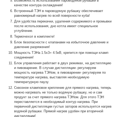
Возможность использования пароводяной рубашки в
качестве контура охлаждения!
Встроенный ТЭН в пароводяную рубашку обеспечивает
равномерный нагрев по всей поверхности куба!
Для удобства перекачки, удаления содержимого и промывки
после использования, дно котла имеет специальное
углубление.
Термочехол в комплекте!
Блок безопасности с клапанами на избыточное давление и
давление разряжения!
Мощность ТЭНа 1.5х3= 4.5кВ, крепится при помощи кламп
соединения!
Блок управления работает в двух режимах, на дистилляцию
и пивоварение. В случае дистилляции- регулируем
мощность нагрева ТЭНом, в пивоварении- регулируем по
температуре нагрева, выставляя необходимую
температурную паузу.
Сквозное кламповое крепление для прямого нагрева, теперь
можно нагревать не только водяную рубашку, но и сам
продукт за счет прямого нагрева ТЭНом. Для этого ТЭН
переставляется в необходимый контур нагрева. При
первичной дистилляции густых заторов используется нагрев
водяной рубашки. Прямой нагрев удобен при вторичной
дистилляции!