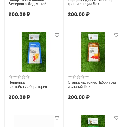
Бехеровка Дед Алтай
трав и специй.Вох
200.00
₽
200.00
₽
Перцовка
Старка настойка.Набор трав
настойка.Лаборатория
и специй.Воx
самогона
200.00
₽
200.00
₽