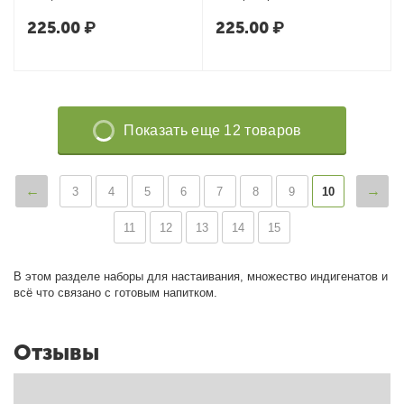
225.00
₽
225.00
₽
Показать еще 12 товаров
3
4
5
6
7
8
9
10
11
12
13
14
15
В этом разделе наборы для настаивания, множество индигенатов и
всё что связано с готовым напитком.
Отзывы