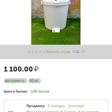
Написать отзыв
КОД:
32
1 100.00
₽
доступность:
50 шт.
Цена в баллах:
1100 баллов
Продавец:
E-Samogon - Sevastopol
Наш главный магазин Е-Самогон. Большинство