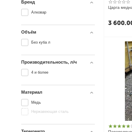
Бренд
Царга медна
Алковар
3 600.0
Объём
Без куба л
Производительность, л/ч
4 и более
Материал
Медь
Нержавеющая сталь
Термометр
Пароводяно