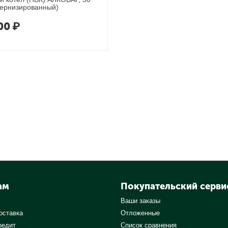
дернизированный)
00
₽
ам
Покупательский серви
Ваши заказы
оставка
Отложенные
редит
Список сравнения