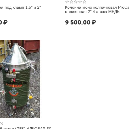
я под кламп 1.5" и 2"
Колонна моно колпачковая ProC
стеклянная 2" 4 этажа МЕДЬ
0
₽
9 500.00
₽
(5)
й котел (ПВК) АЛКОВАР, 50