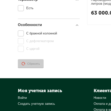
литров (мо
Есть
63 000.
Особенности
С бражной колонной
С дефлегматором
С царгой
Сбросить
Моя учетная запись
Клиент
Войти
Новости
Создать учетную запись
Оплата и д
Оплата в к