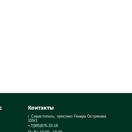
с
Контакты
г. Севастополь, проспект Генера Острякова
155/1
+7(985)876-33-18