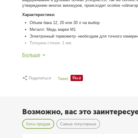
утверждению многих винокуров, происходит особое «облаго
Характеристики:
Объем бака 12, 20 или 30 л на выбор.
Металл: Медь марки М1
Электронный термометр- необходим для точного измере
Толщина стенок- 1 мм.
Диаметр горловины- 10см.
Больше
Диаметр змеевика 12 мм- змеевик из меди обладает хор
Царга с дефлегматором ---> при помощи дефлегматора в
конечном счете на улучшение вкусовых качеств самогона
Комплектация:
Поделиться
Tweet
Медный перегонный куб с горловиной 4 дюйма.
Медный переходник с 2 на 4 дюйма.
Медный дистиллятор 2" с дефлегматором.
Зажим Гофмана.
Возможно, вас это заинтересу
Электронный термометр встроенный над дефлегматором
Хомут и силиконовая прокладка на 4 дюйма.
Хиты продаж
Самые популярные
Хомут и силиконовая прокладка на 2 дюйма.
Сетка Панчекова Нержавейка