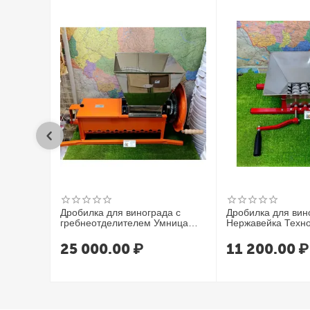
Самогонный аппарат из меди необходим для производства а
Дробилка для винограда с
Дробилка для вин
гребнеотделителем Умница
Нержавейка Техно
УИМ-600-НЛ
25 000.00
₽
11 200.00
₽