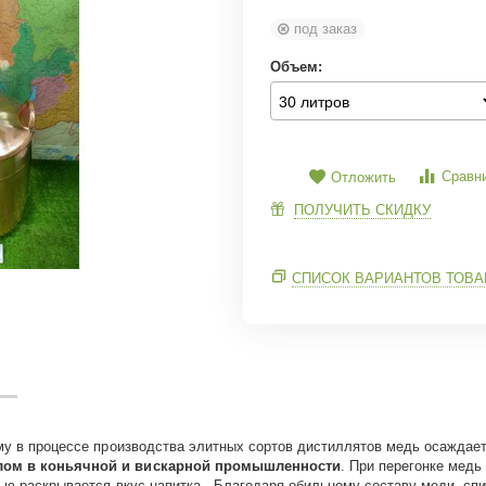
под заказ
Объем:
Сравн
Отложить
ПОЛУЧИТЬ СКИДКУ
СПИСОК ВАРИАНТОВ ТОВА
му в процессе производства элитных сортов дистиллятов медь осаждает 
лом в коньячной и вискарной промышленности
. При перегонке медь
тью раскрывается вкус напитка . Благодаря обильному составу меди, с