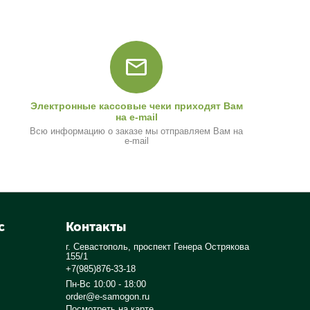
Электронные кассовые чеки приходят Вам
на e-mail
Всю информацию о заказе мы отправляем Вам на
e-mail
с
Контакты
г. Севастополь, проспект Генера Острякова
155/1
+7(985)876-33-18
Пн-Вс 10:00 - 18:00
order@e-samogon.ru
Посмотреть на карте