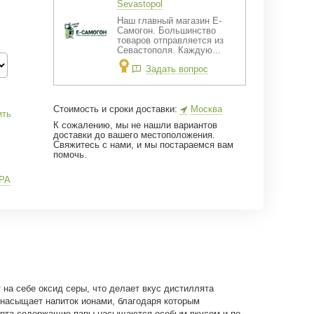
Sevastopol
Наш главный магазин Е-
Самогон. Большинство
товаров отправляется из
Севастополя. Каждую...
Задать вопрос
Стоимость и сроки доставки:
Москва
ить
К сожалению, мы не нашли вариантов
доставки до вашего местоположения.
Свяжитесь с нами, и мы постараемся вам
помочь.
РА
на себе оксид серы, что делает вкус дистиллята
 насыщает напиток ионами, благодаря которым
пирта-содержащие пары насыщаются особым вкусом и по