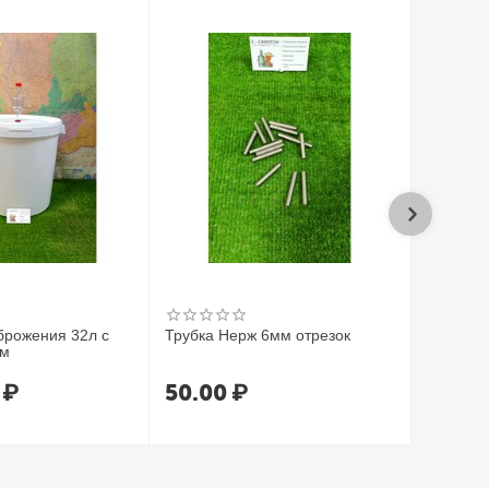
брожения 32л с
Трубка Нерж 6мм отрезок
Трубка 
ом
7*1.5 (1
₽
50.00
₽
80.0