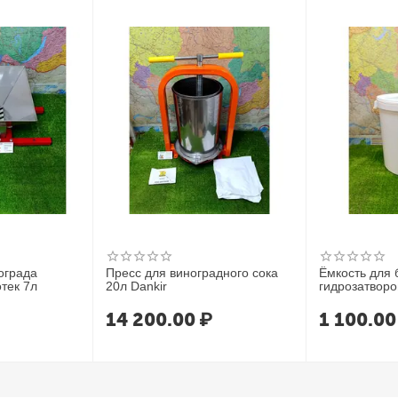
роматных дистиллятов.
ограда
Пресс для виноградного сока
Ёмкость для 
тек 7л
20л Dankir
гидрозатвор
14 200.00
₽
1 100.00