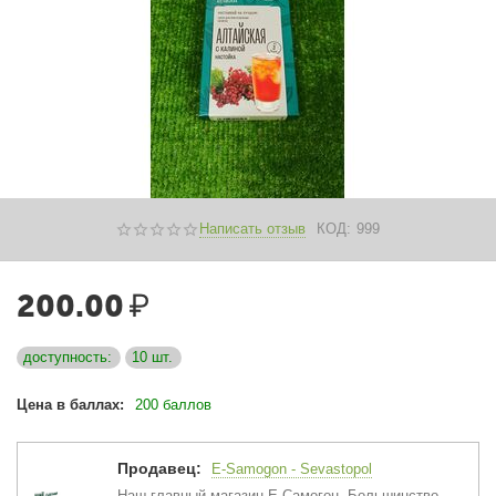
Написать отзыв
КОД:
999
200.00
₽
доступность:
10 шт.
Цена в баллах:
200 баллов
Продавец:
E-Samogon - Sevastopol
Наш главный магазин Е-Самогон. Большинство