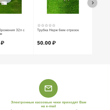
брожения 32л с
Трубка Нерж 6мм отрезок
Трубка 
ом
7*1.5 (1
₽
50.00
₽
80.0
Электронные кассовые чеки приходят Вам
на e-mail