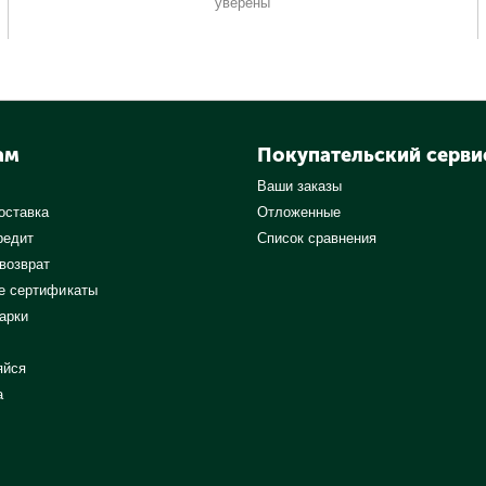
уверены
ам
Покупательский серви
Ваши заказы
оставка
Отложенные
редит
Список сравнения
 возврат
е сертификаты
арки
яйся
а