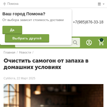
Помона
Ваш город
Помона
?
От выбора зависит стоимость доставки
+7(985)876-33-18
Да
Выбрать другой
0
Главная
/
Новости
/
Очистить самогон от запаха в
домашних условиях
Суббота, 22 Март 2025